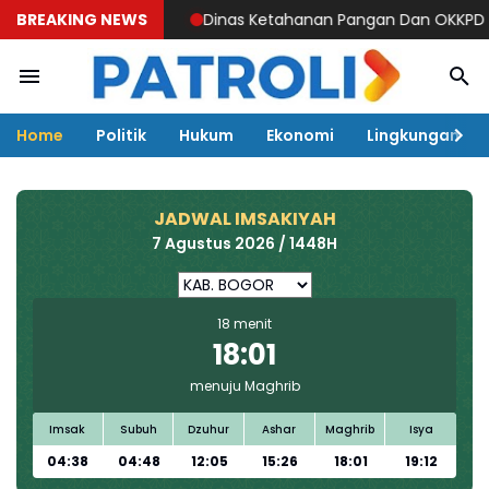
BREAKING NEWS
Dinas Ketahanan Pangan Dan OKKPD Kabupaten Suka
Home
Politik
Hukum
Ekonomi
Lingkungan
JADWAL IMSAKIYAH
7 Agustus 2026 / 1448H
18 menit
18:01
menuju Maghrib
Imsak
Subuh
Dzuhur
Ashar
Maghrib
Isya
04:38
04:48
12:05
15:26
18:01
19:12