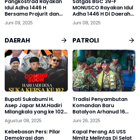
Pangkostrad Rayakan
Satgas BGC 39-F
Idul Adha 1446 H
MONUSCO Rayakan Idul
Bersama Prajurit dan
Adha 1446 H Di Daerah
Keluarga Besar Kostrad
Misi
Juni 09, 2025
Juni 08, 2025
DAERAH
PATROLI
Bupati Sukabumi H.
Tradisi Penyambutan
Asep Japar M.M.Hadiri
Komandan Baru
Milangkala yang ke 102
Batalyon Arhanud 16
Desa Sukakersa
Kostrad
Agustus 08, 2025
Juni 26, 2025
Kecamatan Parakan
Salak
Kebebasan Pers: Pilar
Kapal Perang AS USS
Demokrasi dan
Nimitz Melintas Di Selat