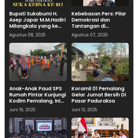
Bupati Sukabumi H.
Kebebasan Pers: Pilar
Asep Japar M.M.Hadiri
Demokrasi dan
Milangkala yang ke
Tantangan di
102 Desa Sukakersa
Indonesia
Agustus 08, 2025
Agustus 07, 2025
Kecamatan Parakan
Salak
Anak-Anak Paud SPS
Koramil 01 Pemalang
Rumah Pintar Kunjungi
Gelar Jumat Bersih Di
Kodim Pemalang, Ini
Pasar Paduraksa
Tujuannya
Juni 19, 2025
Juni 13, 2025