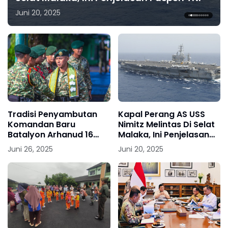
Juni 20, 2025
1
2
3
4
5
6
7
Tradisi Penyambutan
Kapal Perang AS USS
Komandan Baru
Nimitz Melintas Di Selat
Batalyon Arhanud 16
Malaka, Ini Penjelasan
Kostrad
Puspen TNI
Juni 26, 2025
Juni 20, 2025