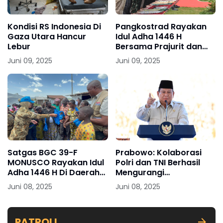
Kondisi RS Indonesia Di
Pangkostrad Rayakan
Gaza Utara Hancur
Idul Adha 1446 H
Lebur
Bersama Prajurit dan
Keluarga Besar Kostrad
Juni 09, 2025
Juni 09, 2025
Satgas BGC 39-F
Prabowo: Kolaborasi
MONUSCO Rayakan Idul
Polri dan TNI Berhasil
Adha 1446 H Di Daerah
Mengurangi
Misi
Ketergantungan Petani
Juni 08, 2025
Juni 08, 2025
Terhadap Tengkulak
PATROLI