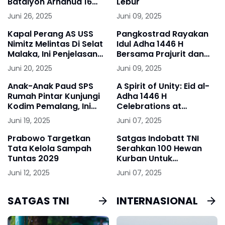
Batalyon Arhanud 16
Lebur
Kostrad
Juni 26, 2025
Juni 09, 2025
Kapal Perang AS USS
Pangkostrad Rayakan
Nimitz Melintas Di Selat
Idul Adha 1446 H
Malaka, Ini Penjelasan
Bersama Prajurit dan
Puspen TNI
Keluarga Besar Kostrad
Juni 20, 2025
Juni 09, 2025
Anak-Anak Paud SPS
A Spirit of Unity: Eid al-
Rumah Pintar Kunjungi
Adha 1446 H
Kodim Pemalang, Ini
Celebrations at
Tujuannya
Soedirman Camp, UNIFIL
Juni 19, 2025
Juni 07, 2025
Headquarters
Prabowo Targetkan
Satgas Indobatt TNI
Tata Kelola Sampah
Serahkan 100 Hewan
Tuntas 2029
Kurban Untuk
Masyarakat Lebanon
Juni 12, 2025
Juni 07, 2025
Selatan
SATGAS TNI
INTERNASIONAL