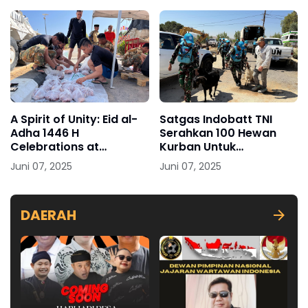
A Spirit of Unity: Eid al-
Satgas Indobatt TNI
Adha 1446 H
Serahkan 100 Hewan
Celebrations at
Kurban Untuk
Soedirman Camp, UNIFIL
Masyarakat Lebanon
Juni 07, 2025
Juni 07, 2025
Headquarters
Selatan
DAERAH