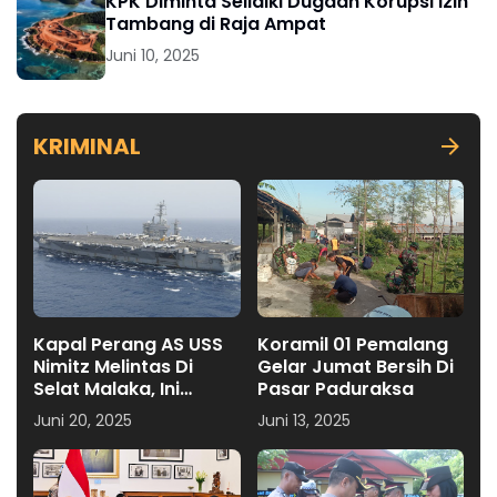
KPK Diminta Selidiki Dugaan Korupsi Izin
Tambang di Raja Ampat
Juni 10, 2025
KRIMINAL
Kapal Perang AS USS
Koramil 01 Pemalang
Nimitz Melintas Di
Gelar Jumat Bersih Di
Selat Malaka, Ini
Pasar Paduraksa
Penjelasan Puspen TNI
Juni 20, 2025
Juni 13, 2025