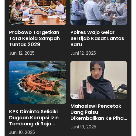
Prabowo Targetkan
Polres Wajo Gelar
Tata Kelola Sampah
Sertijab Kasat Lantas
Tuntas 2029
Baru
Juni 12, 2025
Juni 12, 2025
Mahasiswi Pencetak
KPK Diminta Selidiki
Uang Palsu
Dugaan Korupsi Izin
Dikembalikan Ke Pihak
Tambang di Raja
Keluarga, Ini
Juni 10, 2025
Ampat
Alasannya
Juni 10, 2025