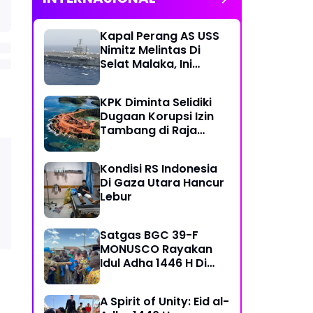
Kapal Perang AS USS
Nimitz Melintas Di
Selat Malaka, Ini
Penjelasan Puspen TNI
KPK Diminta Selidiki
Dugaan Korupsi Izin
Tambang di Raja
Ampat
Kondisi RS Indonesia
Di Gaza Utara Hancur
Lebur
Satgas BGC 39-F
MONUSCO Rayakan
Idul Adha 1446 H Di
Daerah Misi
A Spirit of Unity: Eid al-