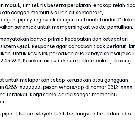
 masuk, tim teknis beserta peralatan lengkap telah tib
kukan dengan memutus aliran air sementara,
agian pipa yang rusak dengan material standar. Di lokas
erbaikan serentak untuk mempersingkat waktu pemulihan.
menyatakan bahwa prinsip kecepatan dan ketepatan
 sistem Quick Response agar gangguan tidak berlarut-lar
n. Untuk kasus ini, perbaikan di Purabaya selesai pukul
 12.45 WIB. Pasokan air sudah normal kembali sejak siang
 untuk melaporkan setiap kerusakan atau gangguan
anan 0266-XXXXXXX, pesan WhatsApp di nomor 0812-XXXX
ang terdekat. Kerja sama warga sangat membantu
an.
an pipa di kedua wilayah telah berfungsi optimal dan tidak