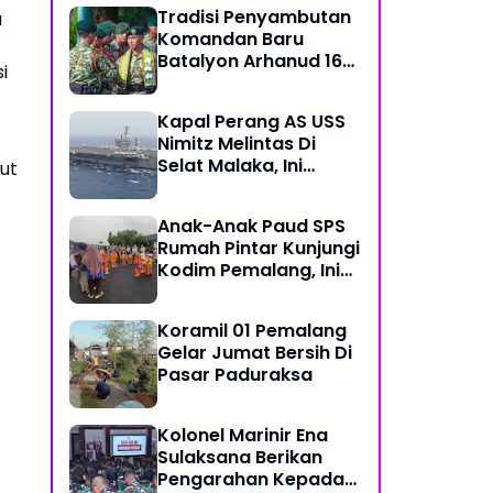
Tradisi Penyambutan
a
Komandan Baru
Batalyon Arhanud 16
i
Kostrad
Kapal Perang AS USS
Nimitz Melintas Di
Selat Malaka, Ini
ut
Penjelasan Puspen TNI
Anak-Anak Paud SPS
Rumah Pintar Kunjungi
Kodim Pemalang, Ini
Tujuannya
-
Koramil 01 Pemalang
Gelar Jumat Bersih Di
Pasar Paduraksa
Kolonel Marinir Ena
Sulaksana Berikan
Pengarahan Kepada