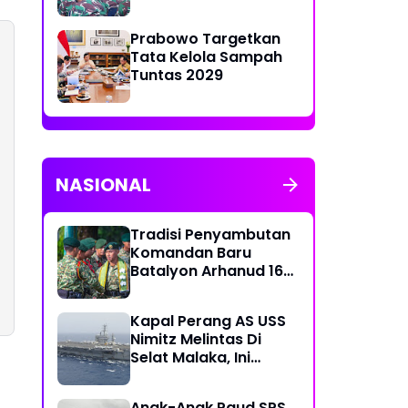
Seluruh Perwira
Pasmar 1
Prabowo Targetkan
Tata Kelola Sampah
Tuntas 2029
NASIONAL
Tradisi Penyambutan
Komandan Baru
Batalyon Arhanud 16
Kostrad
Kapal Perang AS USS
Nimitz Melintas Di
Selat Malaka, Ini
Penjelasan Puspen TNI
Anak-Anak Paud SPS