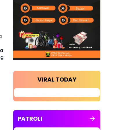
a
ma
ng
VIRAL TODAY
PATROLI