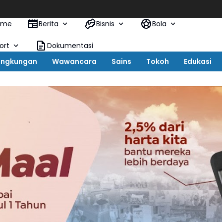
ome
Berita
Bisnis
Bola
ort
Dokumentasi
ingkungan
Wawancara
Sains
Tokoh
Edukasi